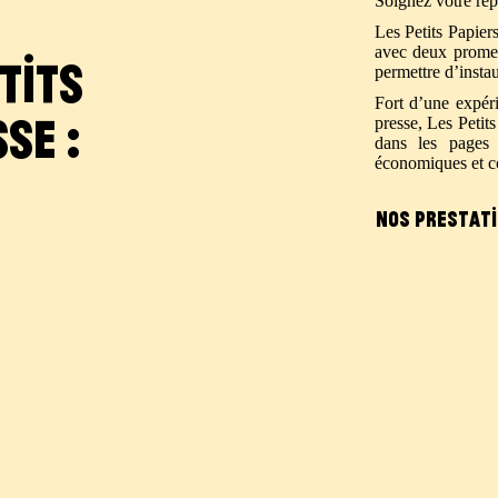
Soignez votre rép
Les Petits Papier
avec deux promess
tits
permettre d’insta
Fort d’une expéri
sse
presse, Les Petit
dans les pages
économiques et c
Nos prestat